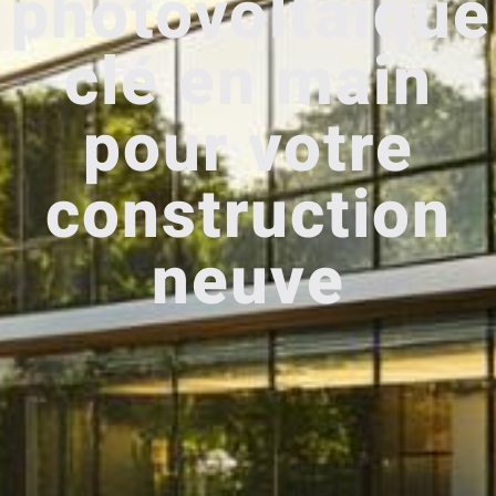
photovoltaïque
clé en main
pour votre
construction
neuve