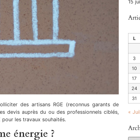
15 j
Arti
L
3
10
17
24
31
olliciter des artisans RGE (reconnus garants de
« Jui
es devis auprès du ou des professionnels ciblés,
E pour les travaux souhaités.
Arch
me énergie ?