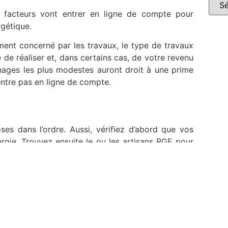
urs facteurs vont entrer en ligne de compte pour
rgétique.
ment concerné par les travaux, le type de travaux
e de réaliser et, dans certains cas, de votre revenu
énages les plus modestes auront droit à une prime
’entre pas en ligne de compte.
oses dans l’ordre. Aussi, vérifiez d’abord que vos
ergie. Trouvez ensuite le ou les artisans RGE pour
parallèle, vous monterez votre dossier recensant
 concerné. Après la finalisation de travaux, votre
été étudié attentivement. Par la suite, contactez le
’occupera ensuite du versement. Le montant vous
 de votre dossier.