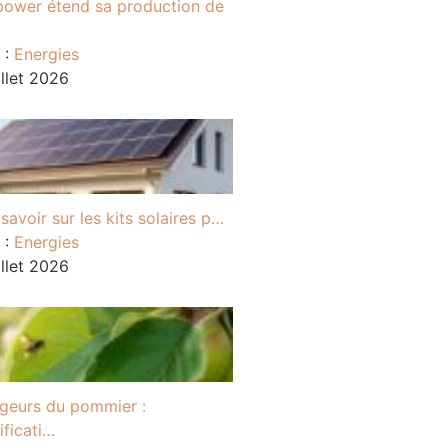
ower étend sa production de
 :
Energies
illet 2026
savoir sur les kits solaires p…
 :
Energies
illet 2026
geurs du pommier :
ificati…