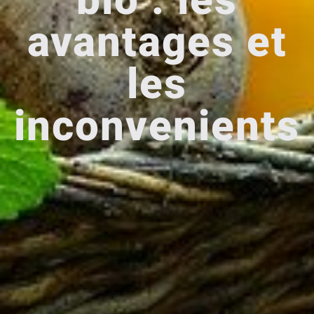
bio : les
avantages et
les
inconvenients